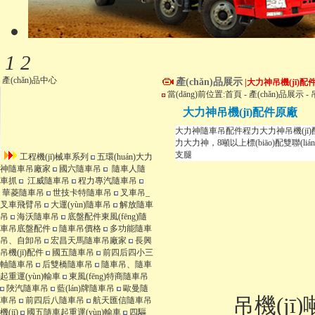
1
2
產(chǎn)品中心
產(chǎn)品展示
|大力神吊機(jī)配
當(dāng)前位置:
首頁
-
產(chǎn)品展示
-
大力神吊機(jī)配件原廠
大力神隨車吊配件程力大力神吊機(jī)配件
力大力神，8噸以上標(biāo)配雙聯
支腿
工程機(jī)械車系列
五環(huán)大力
神隨車吊廠家
國六隨車吊
隨車人隨
車抓
江威隨車吊
程力專汽隨車吊
華菱隨車吊
世技卡特隨車吊
叉車吊_
叉車飛臂吊
大運(yùn)隨車吊
解放隨車
吊
海沃隨車吊
底盤配件東風(fēng)隨
車吊底盤配件
隨車吊價格
多功能隨車
吊、自卸吊
宏昌天馬隨車吊廠家
長興
吊機(jī)配件
國五隨車吊
前四后四小三
軸隨車吊
后雙橋隨車吊
隨車吊、隨車
起重運(yùn)輸車
東風(fēng)特商隨車吊
陜汽隨車吊
藍(lán)牌隨車吊
歐曼隨
吊機(jī)噸
車吊
前四后八隨車吊
航天匯信隨車吊
機(jī)
國五隨車起重運(yùn)輸車
四驅