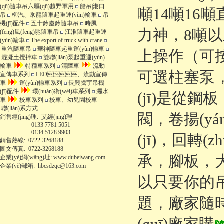
(qū)隨車吊六驅(qū)越野軍用
船吊|港口
噸14噸16
吊
柳汽、乘龍隨車起重運(yùn)輸車
吊
機(jī)配件
五十鈴慶鈴隨車吊
時風
力神，8噸以上
(fēng)風(fēng)馳隨車吊
江淮隨車起重運
(yùn)輸車
The export of truck with crane
重汽隨車吊
華神隨車起重運(yùn)輸車
上操作（可按
混凝土攪拌車
雙聯(lián)泵起重運(yùn)
輸車
特種車系列
清障車
流動
可選柱塞泵
宣傳車系列
LED、流動宣傳
車
運(yùn)輸車系列
長興騰宇吊機
(jī)配件
環(huán)衛(wèi)車系列
灑水
(jī)是從鋼
車
校車系列
校車、幼兒園校車
聯(lián)系方式
閥，卷揚(yán
銷售經(jīng)理:
艾經(jīng)理
0133 7781 5051
0134 5128 9903
(jī)
銷售熱線:
0722-3268188
圖文傳真:
0722-3268188
承，腳板，大
企業(yè)網(wǎng)址: www.dubeiwang.com
企業(yè)郵箱:
hbcsdzqc@163.com
以只要你的吊機
題，廠