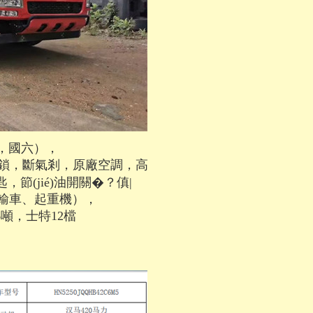
，國六），
中控鎖，斷氣剎
，原廠空調，高
(jié)油開關�？傎|
、起重機），
，士特12檔