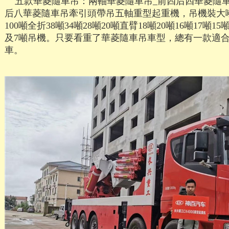
五款華菱隨車吊：兩軸華菱隨車吊_前四后四華菱隨車
后八華菱隨車吊牽引頭帶吊五軸重型起重機，吊機裝大噸位
100噸全折38噸34噸28噸20噸直臂18噸20噸16噸17噸15噸
及7噸吊機。只要看重了華菱隨車吊車型，總有一款適
車。