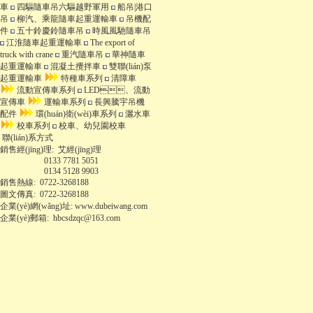
車
四驅隨車吊六驅越野軍用
船吊|港口
吊
柳汽、乘龍隨車起重運輸車
吊機配
件
五十鈴慶鈴隨車吊
時風風馳隨車吊
江淮隨車起重運輸車
The export of
truck with crane
重汽隨車吊
華神隨車
起重運輸車
混凝土攪拌車
雙聯(lián)泵
起重運輸車
特種車系列
清障車
流動宣傳車系列
LED、流動
宣傳車
運輸車系列
長興騰宇吊機
配件
環(huán)衛(wèi)車系列
灑水車
校車系列
校車、幼兒園校車
聯(lián)系方式
銷售經(jīng)理:
艾經(jīng)理
0133 7781 5051
0134 5128 9903
銷售熱線:
0722-3268188
圖文傳真:
0722-3268188
企業(yè)網(wǎng)址: www.dubeiwang.com
企業(yè)郵箱:
hbcsdzqc@163.com