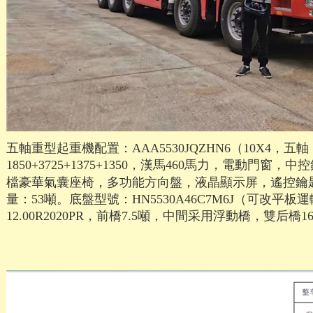
五軸重型起重機配置：AAA5530JQZHN6（10X4，五軸
1850+3725+1375+1350，漢馬460馬力，電動門窗，
檔豪華氣囊座椅，多功能方向盤，液晶顯示屏，遙控鑰匙，節
量：53噸。底
盤型號：HN5530A46C7M6J（可改平板運輸車
12.00R2020PR，前橋7.5噸，中
間采用浮動橋，雙后橋16噸