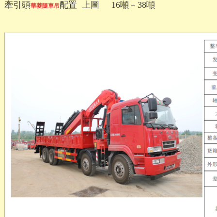
牽引頭
配置 上圖 16
噸－38噸
華菱隨車吊