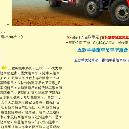
1
2
產(chǎn)品中心
產(chǎn)品展示
|五款華菱隨車吊
當前位置:
首頁
-
產(chǎn)品展示
-
華菱隨
五款華菱隨車吊車型展
五款華菱隨車吊：兩軸華菱隨車吊_
工程機械車系列
五環(huán)大力神
隨車吊廠家
國六隨車吊
隨車人隨車
抓
江威隨車吊
程力專汽隨車吊
華
菱隨車吊
世技卡特隨車吊
叉車吊_叉
車飛臂吊
大運隨車吊
解放隨車吊
海
沃隨車吊
底盤配件東風隨車吊底盤配件
隨車吊價格
多功能隨車吊、自卸吊
宏昌天馬隨車吊廠家
長興吊機配件
國五隨車吊
前四后四小三軸隨車吊
后雙橋隨車吊
隨車吊、隨車起重運輸
車
東風特商隨車吊
陜汽隨車吊
藍牌
隨車吊
歐曼隨車吊
前四后八隨車吊
航天匯信隨車吊機
國五隨車起重運輸