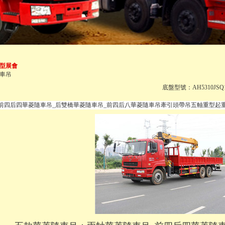
車型展會
車吊
會
底盤型號：AH5310JSQ
前四后四華菱隨車吊_后雙橋華菱隨車吊_前四后八華菱隨車吊牽引頭帶吊五軸重型起重機