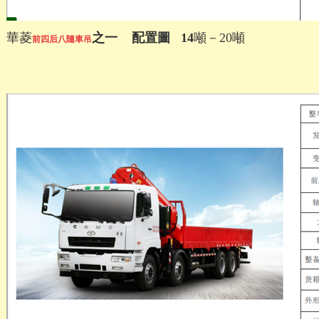
華菱
之一 配置圖 14
噸－20噸
前四后八
隨車吊