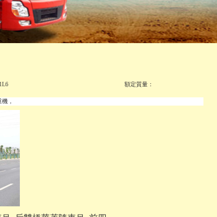
1L6
額定質量：
，