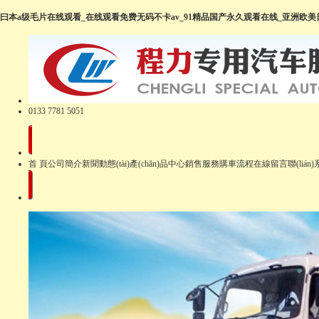
曰本a级毛片在线观看_在线观看免费无码不卡av_91精品国产永久观看在线_亚洲欧
0133 7781 5051
首 頁
公司簡介
新聞動態(tài)
產(chǎn)品中心
銷售服務
購車流程
在線留言
聯(lián