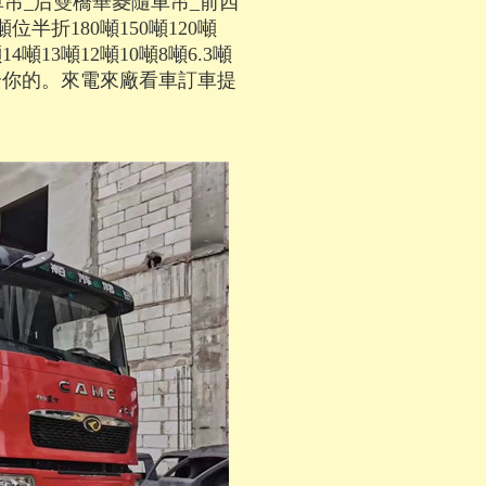
吊_后雙橋華菱隨車吊_前四
半折180噸150噸120噸
14噸13噸12噸10噸8噸6.3噸
合你的。來電來廠看車訂車提